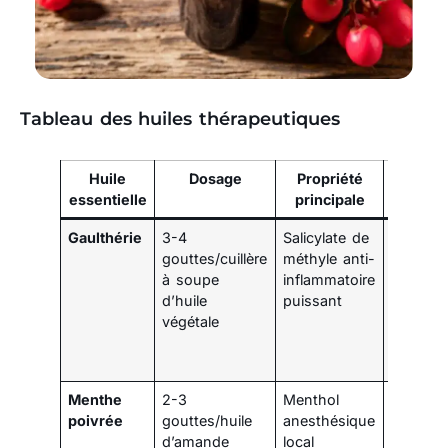
Tableau des huiles thérapeutiques
Huile
Dosage
Propriété
Applic
essentielle
principale
spécif
Gaulthérie
3-4
Salicylate de
Massag
gouttes/cuillère
méthyle anti-
2x/jour,
à soupe
inflammatoire
pénétrat
d’huile
puissant
rapide,
végétale
efficace
inflamm
chroniq
Menthe
2-3
Menthol
Avant
poivrée
gouttes/huile
anesthésique
exercice
d’amande
local
bloque