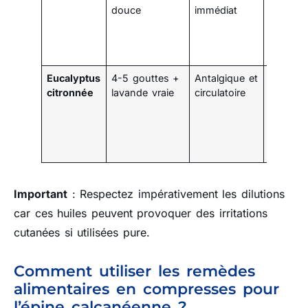
douce
immédiat
signaux
douleur,
éviter
muqueu
Eucalyptus
4-5 gouttes +
Antalgique et
Massag
citronnée
lavande vraie
circulatoire
nocturn
favorise
apport
oxygène
nutrime
Important
: Respectez impérativement les dilutions
car ces huiles peuvent provoquer des irritations
cutanées si utilisées pure.
Comment utiliser les remèdes
alimentaires en compresses pour
l’épine calcanéenne ?